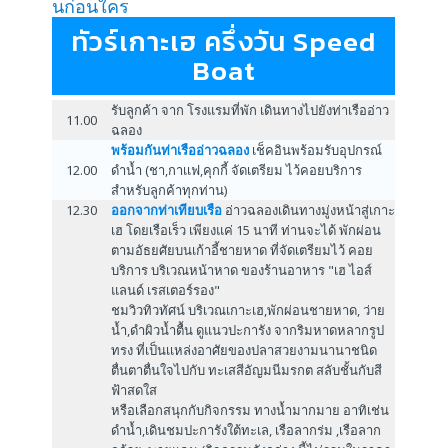
นก่อนใคร
ทัวร์เกาะเฮ ครึ่งวัน Speed
Boat
รับลูกค้า จาก โรงแรมที่พัก เดินทางไปยังท่าเรืออ่าว
11.00
ฉลอง
พร้อมกันท่าเรืออ่าวฉลอง
เช็คอินพร้อมรับอุปกรณ์
12.00
ดำน้ำ (ชา,กาเเฟ,คุกกี้ จัดเตรียม ไว้คอยบริการ
สำหรับลูกค้าทุกท่าน)
12.30
ออกจากท่าเทียบเรือ
อ่าวฉลองเดินทางมู่งหน้าสู่เกาะ
เฮ โดยเรือเร็ว เพียงแค่ 15 นาที ท่านจะได้ พักผ่อน
ตามอัธยศัยบนเก้าอี้ชายหาด ที่จัดเตรียมไว้ คอย
บริการ บริเวณหน้าหาด ของร้านอาหาร "เฮ ไอส์
แลนด์ เรสเตอร์รอง"
ชมวิวทิวทัศน์ บริเวณเกาะเฮ,พักผ่อนชายหาด, ว่าย
น้ำ,ดำผิวน้ำตื้น ดูแนวปะการัง จากริมหาดหลากรูป
ทรง ที่เป็นเเหล่งอาศัยของปลาสวยงามนานาชนิด
ตื่นตาตื่นใจไปกับ ทะเสสีอัญมนีมรกต สลับชั้นกับสี
ฟ้าสดใส
หรือเลือกสนุกกับกิจกรรม ทางน้ำมากมาย อาทิเช่น
ดำน้ำ,เดินชมปะการังใต้ทะเล, เรือลากร่ม ,เรือลาก