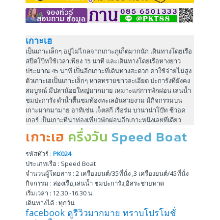
เกาะเฮ
เป็นเกาะเล็กๆ อยู่ไม่ไกลจากเกาะภูเก็ตมากนัก เดินทางโดยเรือ
สปีดโบีทใช้เวลาเพียง 15 นาที และเดินทางโดยเรือหางยาว
ประมาณ 45 นาที เป็นอีกเกาะที่เดินทางสะดวก ค่าใช้จ่ายไม่สูง
ตัวเกาะเฮเป็นเกาะเล็กๆ หาดทรายขาวละเอียด ปะการังที่ยังคง
สมบูรณ์ มีปลาน้อยใหญ่มากมาย เหมาะแก่การพักผ่อน เล่นน้ำ
ชมปะการัง ดำน้ำตื้นชมท้องทะเลอันสวยงาม มีกิจกรรมบน
เกาะมากมามาย อาทิเช่น เจ็ตสกี เรือร่ม บานาน่าโบ๊ท ซีวอค
เกอร์ เป็นเกาะที่น่าท่องเที่ยวพักผ่อนอีกเกาะหนึ่งเลยที่เดียว
เกาะเฮ
ครึ่งวัน
Speed Boat
รหัสทัวร์ :
PK024
ประเภทเรือ : Speed Boat
จำนวนผู้โดยสาร : 2 เครืองยนต์/35ที่นั่ง ,3 เครื่องยนต์/45ที่นั่ง
กิจกรรม : ล่องเรื่อ,เล่นน้ำ ชมปะการัง,อิสระชายหาด
เริ่มเวลา : 12.30 -16.30 น.
เดินทางได้ : ทุกวัน
facebook ดูรีวิวมากมาย ทราบโปรโมชั่