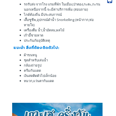
รถรับส่ง จากโรง แรมที่พัก ในเมือง,ป่าตอง,กะตะ,กะรน
นอกเหนือจากนี้ จะมีค่าบริการเพิ่ม (สอบถาม)
ไกด์ท้องถิ่น มีประสบการณ์
เสื้อชูชีพ,อุปกรณ์ดำน้ำ Snorkelling (หน้ากาก,ท่อ
หายใจ)
เครื่องดื่ม น้ำ,น้ำอัดลม,ผลไม้
เก้าอี้ชายหาด
ประกันภัยอุบัติเหตุ
แนะนำ สิ่งที่ต้องติดตัวไป:
ผ้าขนหนู
ชุดสำหรับเล่นน้ำ
กล้องถ่ายรูป
ครีมกันเเดด
เงินสดติดตัวไปเล็กน้อย
หมวก,เเว่นตากันแดด