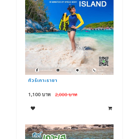
ทัวร์เกาะราชา
ทั
1,100 บาท
2,000 บาท
1