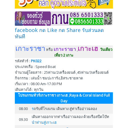
facebook กด Like กด Share รับส่วนลด
ทันที
เกาะราชา
เกาะเฮ
เกาะรายา
หรือ
,
วันเดียว
เที่ยว 2 เกาะ
รหัสทัวร์ :
PK022
ประเภทเรือ : Speed Boat
จำนวนผู้โดยสาร : 25ท่าน/2เครื่องยนต์ ,45ท่าน/3เครื่องยนต์
กิจกรรม : เล่นน้ำ ชมปะการัง,อิสระชายหาด
เริ่มเวลา : 08.00 Am-17.00 PM
เดินทางได้ :
ทุกวัน
โปรแกรมทัวร์เกาะราชา เกาะเฮ ,Raya & Coral Island Full
Day
08.00
ร
ถรับที่โรงแรม เดินทาง สู่ท่าเรืออ่าวฉลอง
เดินทางออกจากท่าเรืออ่าวฉลอง ด้วยเรือสปีดโบ๊ท
09.30
นำท่านสู่เกาะเฮ