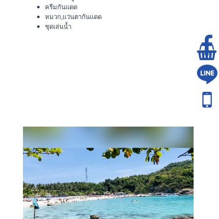
ครีมกันเเดด
หมวก,เเว่นตากันเเดด
ชุดเล่นน้ำ