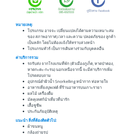
หมายเหตุ:
โปรแกรม อาจจะ เปลี่ยนแปลงได้ตามความเหมาะสม
ของ สภาพอากาศ,เวลา และความ ปลอดภัยของ ลูกค้า
เป็นหลัก โดยไม่ต้องแจ้งให้ทราบล่วงหน้า
โปรแกรมทัวร์ เป็นการเดินทางร่วมกับบุคคลอื่น
ค่าบริการรวม
รถรับส่ง จากโรงแรมที่พัก (ตัวเมืองภูเก็ต, หาดป่าตอง,
หาดกะตะ-กะรน) นอกเหนือจากนี้ จะมีค่าบริการเพิ่ม
โปรดสอบถาม
อุปกรณ์ดำผิวน้ำ Snorkelling หน้ากาก ท่อหายใจ
อาหารเที่ยงบุพเฟต์ ที่ร้านอาหารบนเกาะรายา
ผลไม้ เครื่องดื่ม
มัคคุเทศก์นำเที่ยวที่น่ารัก
เสื้อชูชีพ
ประกันภัยอุบัติเหตุ
แนะนำ สิ่งที่ต้องติดตัวไป:
ผ้าขนหนู
กล้องถ่ายรูป