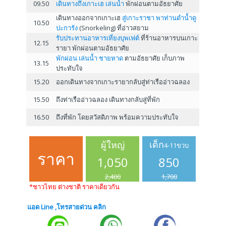
09.50
เดินทางถึงเกาะเฮ เล่นน้ำ
พักผ่อนตามอัธยาศัย
เดินทางออกจากเกาะเฮ
สู่เกาะราชา พาท่านดำน้ำดู
10.50
ปะการัง
(Snorkeling) ที่อ่าวสยาม
รับประทานอาหารเที่ยงบุพเฟต์
ที่ร้านอาหารบนเกาะ
12.15
รายา พักผ่อนตามอัธยาศัย
พักผ่อน เล่นน้ำ ชายหาด
ตามอัธยาศัย เก็บภาพ
13.15
ประทับใจ
15.20
ออกเดินทางจากเกาะรายากลับสู่ท่าเรืออ่าวฉลอง
15.50
ถึงท่าเรืออ่าวฉลอง เดินทางกลับสู่ที่พัก
16.50
ถึงที่พัก โดยสวัสดิภาพ พร้อมความประทับใจ
เด็ก
ผู้ใหญ่
4-11ขวบ
ราคา
1,050
850
2,400
1,700
*ชาวไทย ต่างชาติ ราคาเดียวกัน
แอด Line ,โทรสายด่วน คลิก