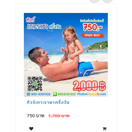
ทัวร์เกาะรายาครึ่งวัน
ทั
750 บาท
1,700 บาท
1