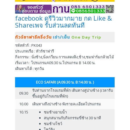
facebook ดูรีวิวมากมาย กด Like &
Shareเพจ รับส่วนลดทันที
ทัวร์ซาฟารีครึ่งวัน
เช่า/เย็น
One Day Trip
รหัสทัวร์ : PK043
ประเภทเรือ : ทัวร์ซาฟารี
กิจกรรม : นั่งช้าง,นั่งเกวียน การแสดงลิง,ช้าง,ชมฟาร์มกล้วยไม้
เริ่มเวลา : โปรแกรมA09.30 น.โปรแกรม B 14.00 น.
เดินทางได้ : ทุกวัน
ECO SAFARI (A:09.30 น. B:14.00 น. )
รับท่านจากโรงแรมที่พัก เดินทางสู่ปางช้าง (เวลารับ
09.30
ขึ้นอยู่กับโรงแรมที่พัก)
10.00
เดินทางถึงปางช้าง ฟังรายละเอียดโปรแกรม
10.15
ชมช้างอาบน้ำ
สนุกสนานกับกิจกรรมขี่ช้าง 30 นาที
ชมช้างโชว์
โชว์ลิง