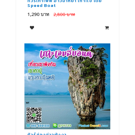
ทัวร์เกาะพีพี อ่าวมาหยา เกาะไข่ โดย
ทั
Speed Boat
กร
1,290 บาท
2,800 บาท
1
ทัวร์ล่องอ่าวพังงา
ท