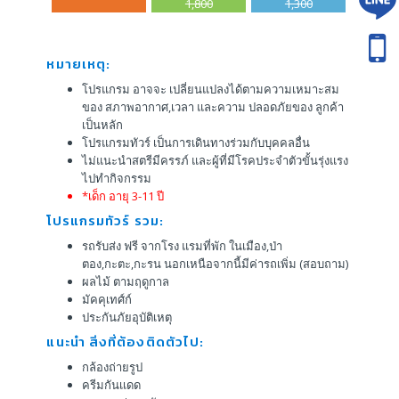
1,800
1,300
หมายเหตุ:
โปรแกรม อาจจะ เปลี่ยนแปลงได้ตามความเหมาะสม
ของ สภาพอากาศ,เวลา และความ ปลอดภัยของ ลูกค้า
เป็นหลัก
โปรแกรมทัวร์ เป็นการเดินทางร่วมกับบุคคลอื่น
ไม่แนะนำสตรีมีครรภ์ และผู้ที่มีโรคประจำตัวขั้นรุ่งแรง
ไปทำกิจกรรม
*เด็ก อายุ 3-11 ปี
โปรแกรมทัวร์ รวม:
รถรับส่ง ฟรี จากโรง แรมที่พัก ในเมือง,ป่า
ตอง,กะตะ,กะรน นอกเหนือจากนี้มีค่ารถเพิ่ม (สอบถาม)
ผลไม้ ตามฤดูกาล
มัคคุเทศ์ก์
ประกันภัยอุบัติเหตุ
แนะนำ สิ่งที่ต้องติดตัวไป:
กล้องถ่ายรูป
ครีมกันเเดด