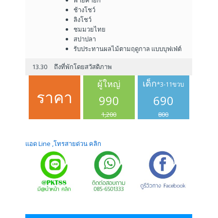
พายคายัก
ช้างโชว์
ลิงโชว์
ชมมวยไทย
สปาปลา
รับประทานผลไม้ตามฤดูกาล แบบบุฟเฟ่ต์
13.30
ถึงที่พักโดยสวัสดิภาพ
เด็ก
ผู้ใหญ่
*3-11ขวบ
ราคา
990
690
1,200
800
แอด Line ,โทรสายด่วน คลิก