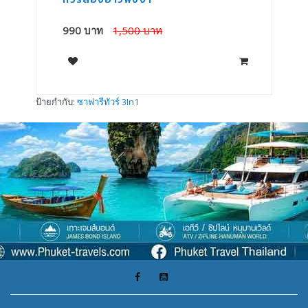
990 บาท
1,500 บาท
3
ป้ายกำกับ:
ซาฟารีทัวร์ 3In1